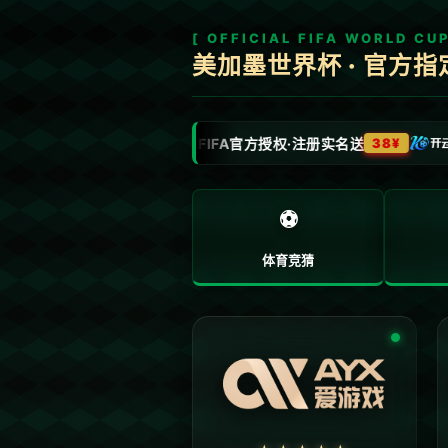
010-9042665