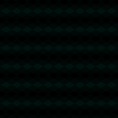
羅展或許就是國王最缺的那個人.