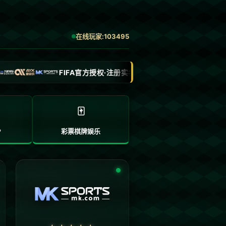
返回首页
|
加入收藏
联系方式
新闻中心