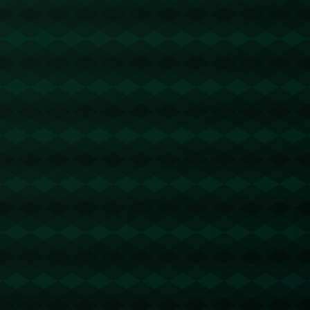
，谢震业向我们展示了他超凡的运动天赋和坚韧不拔的精神。
认为是测验短跑运动员爆发力和速度的项目。这次的全国室内田径锦
完美地演绎了速度的艺术。60米的赛程虽短，但对于短跑运动员来
注，让赛场上的每一双眼睛见证了中国田径的一次伟大胜利。
括速度训练、耐力训练以及力量增强。他的训练计划精细到每一个
压力的适应能力。这种**身体与心理**的双重训练策略，使他在