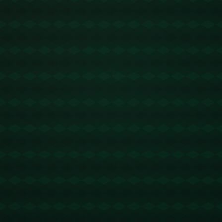
能够稳定发挥的重要原因之一。
在此赛季中，多名选手表现出了无法预测的结果，这使得像郑钦文这
样的稳定表现更加突出。在这样的高度竞争环境中，**稳定性、适应能力
以及策略执行**成为选手们成功的关键。郑钦文以她独特的比赛风格和惊
人的稳定性，成为众多眼中的焦点，尤其是与其他选手的动态比赛形成鲜