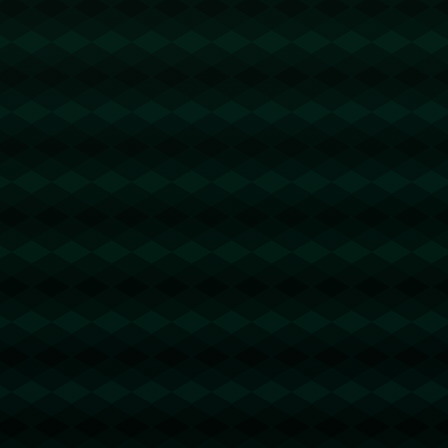
自全世界近百个国家的顶尖田径选手将在这里汇聚，争夺奖牌。**短跑**、
注的焦点，他们的表现将为这场盛会增添无限精彩。
实力的绝佳机会。中国选手近年来在国际田径赛事中的表现愈发出色，特别
的繁荣，也为**田径运动**在国内的普及起到了推动作用。通过举办这
，中国体育事业获得迅猛发展，尤其是在各种田径项目中，中国运动员在国际舞
办地，南京将迎来全球大批观众和旅游者，这不仅有助于提高城市的国际知