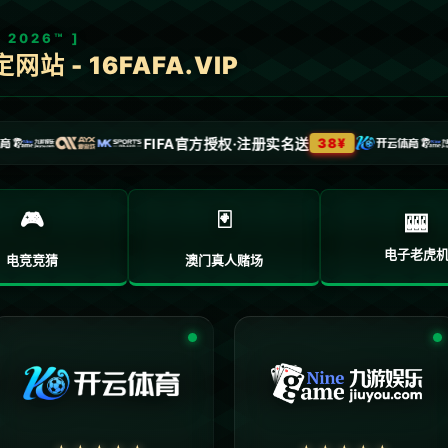
网站首页
关于我们
产品中心