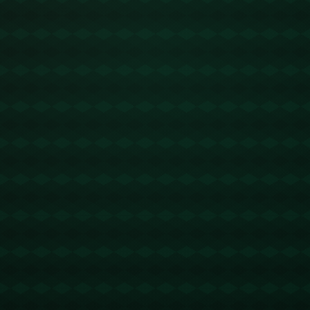
### 领导力与团队凝聚力的案例
在团队中，矛盾的解决往往以**领导力**为核心。例如，篮球界的菲
尔·杰克逊（Phil Jackson）曾成功地在迈克尔·乔丹和斯科蒂·皮蓬之间调
节关系，以建立更强大的芝加哥公牛队。类似的，德尚在面对吉鲁和姆巴
佩的问题上，通过直接沟通和坦率批评，可能会为球队带来新的契机。
### 媒体的作用与影响
媒体对于体育界的纷争一直抱有极大兴趣，关于吉鲁和姆巴佩关系紧
张的报道，往往在无意中加剧了事态的发展。对比而言，球队内部多数情
况下需要强调*正向的沟通*和团队意识，**而不是让外界的干扰主导话题
**。
### 解决紧张关系的路径
一个成功的团队，离不开成员之间的紧密合作和相互支持。对于吉鲁
和姆巴佩来说，在德尚的指导下，彼此坦诚沟通并理解各自的角色，是解
决当前关系紧张的关键步骤。德尚可能需要采取更多措施，如团队建设活
动或一对一辅导，以帮助球员之间建立更加深厚的信任关系。