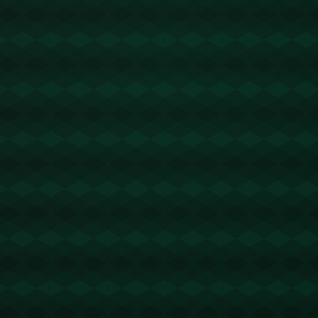
勝利。而杜蘭特儘管有著出色的個人表現，但頻繁的失誤讓太陽隊無法在這場