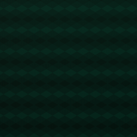
分上雙，這在任何層級的比賽中都是一個值得驕傲的成績。康寧漢姆以他
穿針引線，活塞球員們能夠不斷找到機會並轉化為得分。
技狀態依舊無懈可擊。在這場比賽中，杜蘭特幾乎憑一己之力扛起了太陽
尤其是針對杜蘭特的防守策略，有效地限制了太陽隊的進攻選項，致使杜蘭