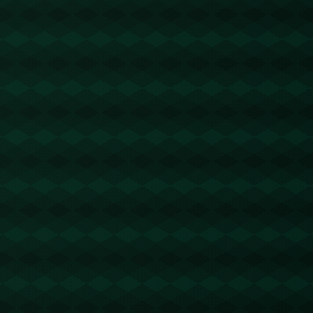
比賽中脫穎而出。