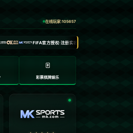
返回首页
|
加入收藏
联系方式
新闻中心