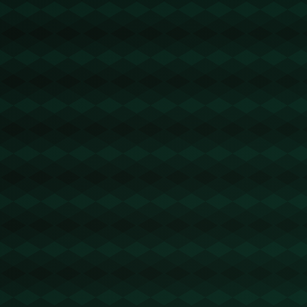
当前位置：
主页
>
新闻中心
康寧漢姆貢獻28
**康寧漢姆大放異彩，活塞隊擊敗太陽隊**
在近期的一場NBA比賽中，**底特律活塞隊**憑藉團隊的