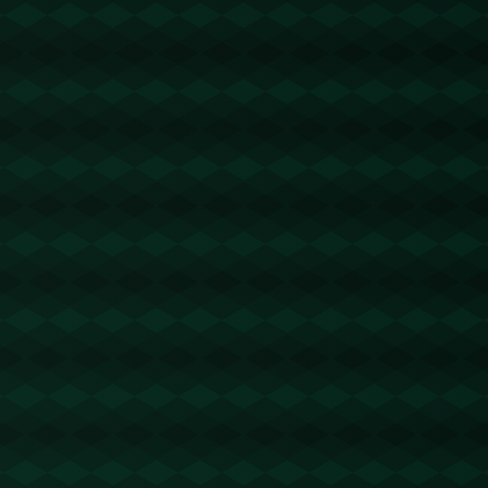
分上雙擊敗太陽隊.
**。本場比賽中，活塞隊的年輕領袖康寧漢姆再次證明了自己的能