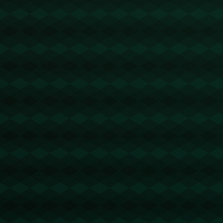
這場比賽的亮點無疑是活塞隊的團隊表現，他們有七名球員得
大火力，還通過13次助攻啟動了整個球隊的進攻節奏。有了他的
**杜蘭特的挑戰**
與此同時，太陽隊的杜蘭特同樣表現出色，他的得分能力和競
的多次**失誤**卻成為了球隊的致命傷。活塞隊堅固的防守，