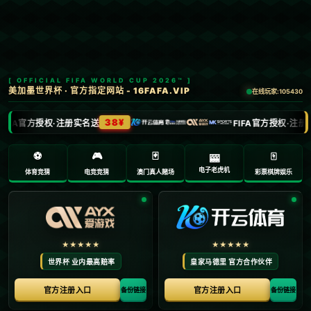
010-9042665
当前位置：
主页
>
新闻中心
拉姆斯代爾的競爭來了！大衛·拉亞總價3000萬鎊轉
會加盟阿森納.
时间：2026-02-09
来源：HB火博官方网站 - 首页
**拉姆斯代尔的竞争来了！大卫·拉亚总价3000万镑转会加盟阿森纳