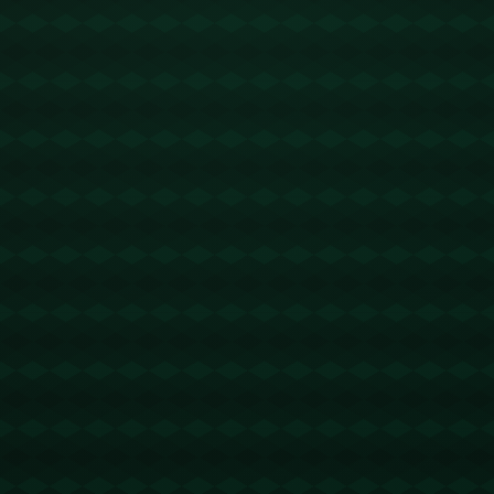
### 拉亚的到来对拉姆斯代尔意味着什么？
**亚伦·拉姆斯代尔（Aaron Ramsdale）**从2021年加盟阿森纳那一刻
起，几乎立刻奠定了球队主力门将的地位。他以反应速度快和敢于冒险的
扑救风格赢得了球迷的喜爱。然而，在高强度的英超联赛中，竞争是不可
避免的。
拉亚的到来显然会对拉姆斯代尔带来一定的压力。拉姆斯代尔的短板
在于脚下技术，他在出球时偶尔的失误可能成为阿森纳追求高级别比赛所
面临的隐忧。大卫·拉亚的长传精度和冷静的脚下操作，无疑为球队提供
了战术多样性。未来的比赛中，阿尔特塔或许会根据战术需求灵活选择门
将，例如对阵高位压迫的球队时可能倾向于选择擅长控球的拉亚，而在需
要防守反击的局面下可能信任反应能力更强的拉姆斯代尔。
---
### 案例分析：双门将竞争带来的成功范例
豪门球队运营的历史中，双门将制的案例并不少见。例如在2020/21
赛季，曼联同时拥有德赫亚（David de Gea）和迪恩·亨德森（Dean
Henderson）两名优质门将，虽然竞争伴随争议，但整体上提升了门将的