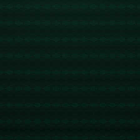
在遭遇重大挫折时。与其沮丧懊悔，不如总结失败经验，重整旗鼓。”
这种困境并非个例。在本赛季的多个国际比赛中，类似的一轮游现象
频频在世界名将身上出现。例如，2022年全英赛中印尼强档阿山/塞蒂亚
万也曾经历低谷，但凭借心理调节和战术升级，他们成功摆脱困境，重回
巅峰。因此，定峰/伟译可以从这些成功案例中汲取经验，找到属于自己
的突破口。
## **未来之路：调整战术与心理建设**