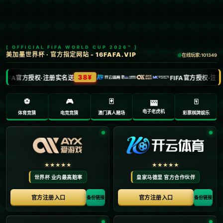
010-9042665
当前位置：
主页
>
新闻中心
周三304 NBA 尼克斯vs骑士 比分预测 2025／04／
03.
时间：2026-02-09
来源：HB火博官方网站 - 首页
**前言：** 当2025年4月3日的NBA比赛拉开序幕时，尼克斯和骑士