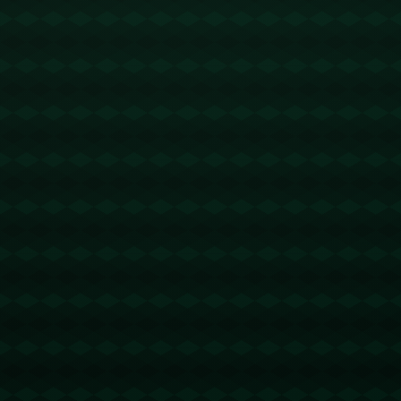
位，並透過更多的比賽時間積累實戰經驗。
### **滕哈赫的青訓哲學：耐心與支持**
滕哈赫強調，足球界的天才球員從來不是孤立成功的。他們的籌碼來
自於教練的悉心栽培和隊友的支援。滕哈赫的目標是通過科學的比賽和訓
練安排，幫助像加納喬這樣的年輕球員逐漸成長，避免過早陷入過高期望