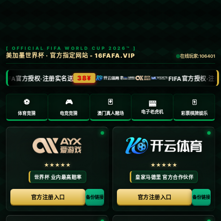
010-9042665
当前位置：
主页
>
新闻中心
滕哈赫：今天團隊表現出色，希望激發加納喬的潛
力.
时间：2026-02-09
来源：HB火博官方网站 - 首页
**滕哈赫：今天團隊表現出色，希望激發加納喬的潛力**