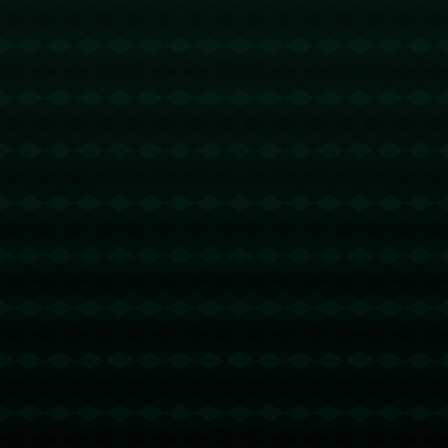
上一篇：拜仁堅守不敗！滕哈格用錄像療法助獲勝！.
下一篇：NBA最新动态：尼克斯续约老将，鹈鹕两大球星赛季报销，