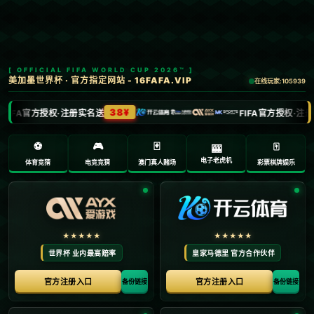
010-9042665
当前位置：
主页
>
新闻中心
西媒：安苏·法蒂努力训练却得不到机会，其父要求
巴萨做出解释.
时间：2026-02-09
来源：HB火博官方网站 - 首页
**西媒揭秘安苏·法蒂成长中的困局，他能否重回巅峰？**