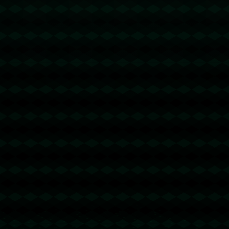
{Copyright 2024
HB火博_官方网站首页
All Rights by
HB火博官方网站 - 首页