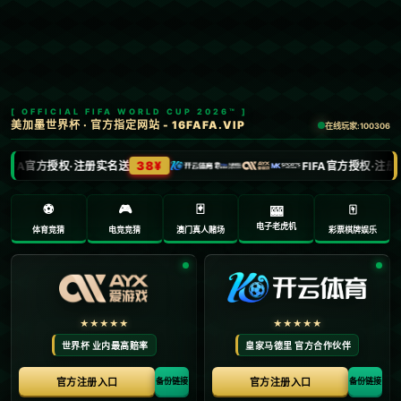
010-9042665
当前位置：
主页
>
新闻中心
末节独得10分！安芬尼-西蒙斯砍全场最高28分外加
6助.
时间：2026-02-09
来源：HB火博官方网站 - 首页
**末节狂飙：安芬尼-西蒙斯以28分闪耀全场，关键时刻剑指胜利**