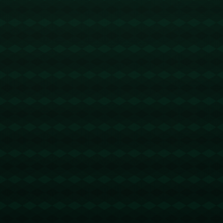
### **数据不会说谎：成长中的超级后卫**
年轻的安芬尼-西蒙斯一直以“潜力股”著称，但经过几个赛季的磨
练，他的多项数据正在逐渐达到明星后卫的标准。以下是本赛季截至目前
的一些关键数据：
- 场均得分：22.3分
- 投篮命中率：46.1%
- 场均三分命中数：3.5个，命中率高达38.5%
- 场均助攻：4.8次
结合此次爆发性表现，这些数据都向外界传递了一个事实：*西蒙斯
正在从“潜力新星”向“一线后卫”转变*。尤为值得注意的是，西蒙斯的进
攻效率非常高，他选择出手的时机极为合理，极少浪费机会。
---
### **案例解析：西蒙斯与其他明星的对比**