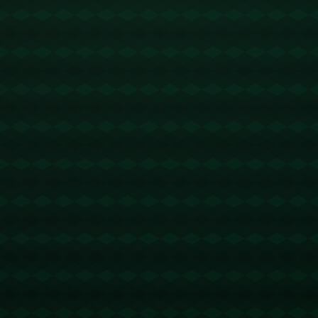
其次，库里所强调的”争夺西部第六“不仅关乎战绩排名，更反映了球
队的心态。勇士多年来一直被视为冠军的有力竞争者，争取更高名次是每
个赛季的常态。**这样的竞争精神是一支冠军球队的标志**，无论是常规
赛期间的表现还是关键比赛中的决策，这种态度都无时无刻不在影响着队
员的竞争力。
我们可以从过去的实例中看到得失。在2021-2022赛季，湖人队未能
在常规赛中取得理想的名次，最终在附加赛中遗憾出局。这无疑给了勇士
队一个警醒。**以此为鉴，争取常规赛更好的排名有助于减轻附加赛的不
确定性**，从而为后续的赛事蓄力。
此外，球队的整体战略和球员的个人表现息息相关。库里这样的球星
自然明白，每场比赛的胜负都将影响球队的整体排名。所以，库里和他的
队友们必须在剩余的常规赛中保持专注，努力争取每一场胜利。这种拼搏
精神不仅在场上展现，也通过库里的影响力推动整个球队不断进步。