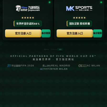
在竞争激烈的NBA西部赛区，金州勇士队的核心球员库里最近公开
表示，球队正在为争夺西部第六的位置而全力以赴。**没有人希望通过附
加赛来争取季后赛的席位**，因为这不仅增加了球队的压力，也对球员的
体能提出了更高的要求。那么，勇士为什么如此在意这一位置？这背后又
体现了怎样的竞技态度？