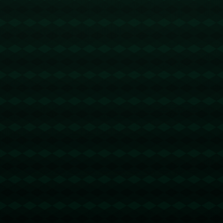
在球队内部，教练组也在根据当前的排名形势做出相应调整。加强对
关键场次的分析，合理分配球员的出场时间，调整战术以适应对手的变
化，所有这些策略都是为了帮助勇士稳住自己的立足点。**在激烈的西部
竞争中，任何微小的战术失误都可能导致位置的变化**，因此，保持一个
健康、团结和充满斗志的阵容至关重要。
总之，库里对争夺西部第六的高度重视并不仅仅是一个战术目标，更
多地是他的领袖风范和对团队整体利益的考量。这不只是对一个更高排名