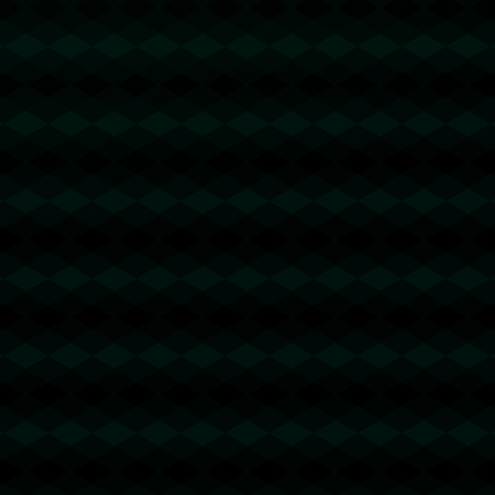
言，她将全国成绩提升至国际水平的故事不仅是个人胜利，更是中
能够化为无穷力量，让挑战者实现突破，与世界最顶尖的选手相抗