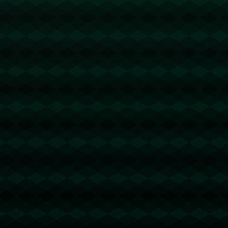
选手，她没有被耀眼的成绩所吓倒，而是坚定不移地进行了自我挑战。信