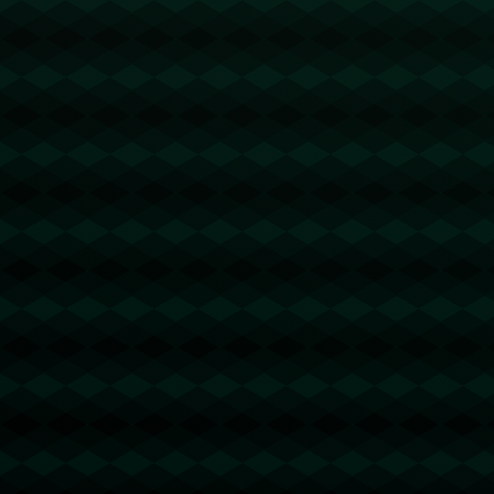
**关键因素：勇气与毅力**
勇气和毅力是吴艳妮成功的重要因素。面对口碑极佳的牙买加
将极限发挥到极致。
**案例分析：田径赛场的激烈竞争**