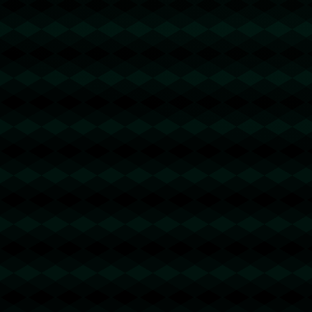
在世界田径比赛中，中国选手面对的压力不容小觑。成功案例
国体育在全球舞台上向前迈进的重要一步。
这次60米栏比赛不仅仅是一次简单的胜利，它标志着中国女
衡。